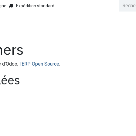
igne
Expédition standard
fil
Nos services
Pourquoi nous ?
Help
Événements
ners
e d’Odoo,
l’ERP Open Source
.
lées