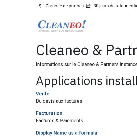
Se rendre au contenu
Garantie de prix bas
30 jours de retour en l
Accueil
Notre pro
Cleaneo & Part
Informations sur le Cleaneo & Partners instanc
Applications instal
Vente
Du devis aux factures
Facturation
Factures & Paiements
Display Name as a formula